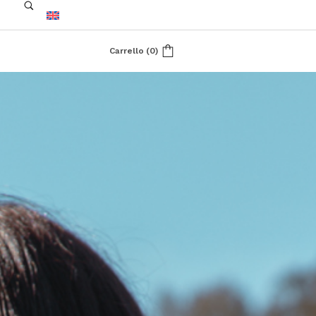
Carrello
(
0
)