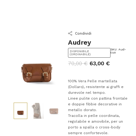
Condividi
Audrey
SKU: Aud-
DISPONIBILE
cuo
(ORDINABILE)
70,00
€
63,00
€
100% Vera Pelle martellata
(Dollaro), resistente ai graffi e
durevole nel tempo.
Linee pulite con pattina frontale
e doppie fibbie decorative in
metallo dorato.
Tracolla in pelle coordinata,
regolabile e amovibile, per un
porto a spalla o cross-body
sempre confortevole.