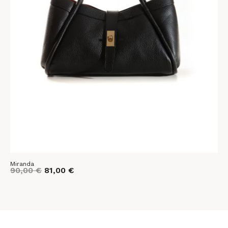
Miranda
K
90,00
€
81,00
€