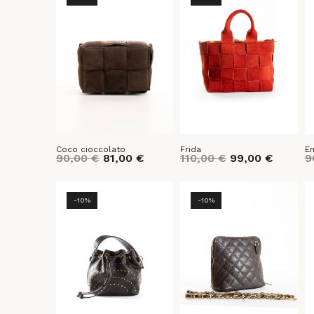
Coco cioccolato
Frida
Em
90,00
€
81,00
€
110,00
€
99,00
€
9
-10%
-10%