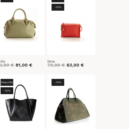
-10%
ily
Gina
0,00
€
81,00
€
70,00
€
63,00
€
Esaurito
-10%
-10%