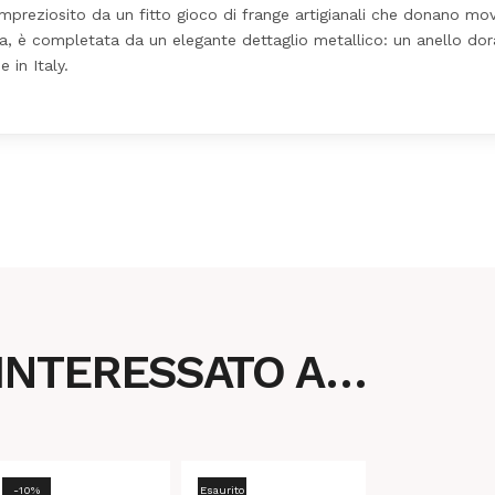
, impreziosito da un fitto gioco di frange artigianali che donano m
ista, è completata da un elegante dettaglio metallico: un anello d
 in Italy.
 INTERESSATO A…
-10%
Esaurito