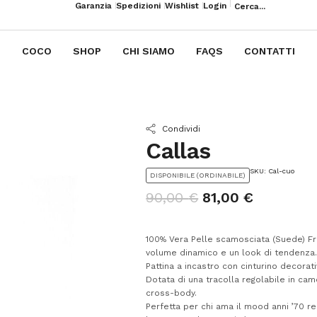
Garanzia
Spedizioni
Wishlist
Login
COCO
SHOP
CHI SIAMO
FAQS
CONTATTI
Condividi
Callas
SKU: Cal-cuo
DISPONIBILE (ORDINABILE)
90,00
€
81,00
€
100% Vera Pelle scamosciata (Suede) Fra
volume dinamico e un look di tendenza
Pattina a incastro con cinturino decorati
Dotata di una tracolla regolabile in ca
cross-body.
Perfetta per chi ama il mood anni ’70 r