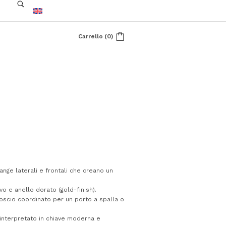
Carrello
(
0
)
nge laterali e frontali che creano un
.
vo e anello dorato (gold-finish).
moscio coordinato per un porto a spalla o
einterpretato in chiave moderna e