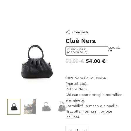
Condividi
Cloè Nera
SKU: Clo-
DISPONIBILE
ne
(ORDINABILE)
60,00
€
54,00
€
100% Vera Pelle Bovina
(martellata).
Colore Nero
Chiusura con dettaglio metallico
e magnete.
Portabilità: A mano o a spalla
(tracolla interna rimovibile
inclusa).