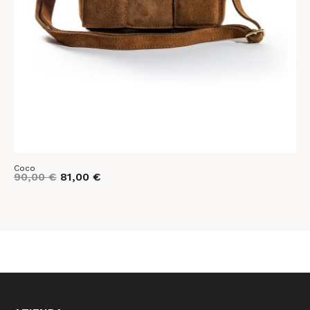
Coco
C
90,00
€
81,00
€
9