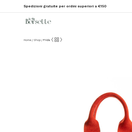
Spedizioni gratuite per ordini superiori a €150
Home
Shop
Frida
/
/