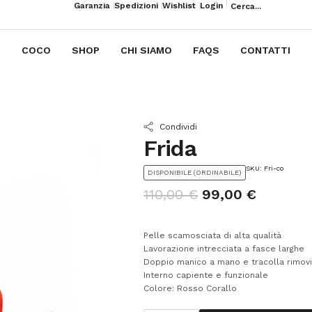
Garanzia
Spedizioni
Wishlist
Login
COCO
SHOP
CHI SIAMO
FAQS
CONTATTI
Condividi
Frida
SKU: Fri-co
DISPONIBILE (ORDINABILE)
110,00
€
99,00
€
Pelle scamosciata di alta qualità
Lavorazione intrecciata a fasce larghe
Doppio manico a mano e tracolla rimovi
Interno capiente e funzionale
Colore: Rosso Corallo