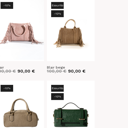
-10%
Esaurito
-10%
air
Blair beige
00,00
€
90,00
€
100,00
€
90,00
€
-10%
Esaurito
-10%