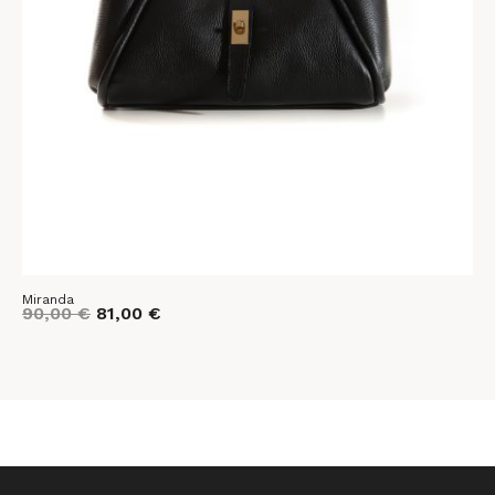
Miranda
K
90,00
€
81,00
€