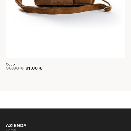
Coco
C
90,00
€
81,00
€
9
AZIENDA
Home