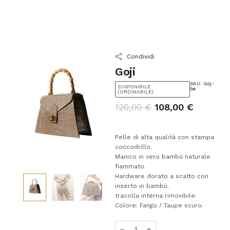
Condividi
Goji
SKU: Goj-
DISPONIBILE
be
(ORDINABILE)
120,00
€
108,00
€
Pelle di alta qualità con stampa
coccodrillo.
Manico in vero bambù naturale
fiammato.
Hardware dorato a scatto con
inserto in bambù.
tracolla interna rimovibile.
Colore: Fango / Taupe scuro.