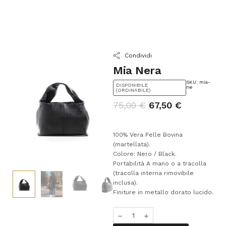
Condividi
Mia Nera
SKU: mia-
DISPONIBILE
ne
(ORDINABILE)
75,00
€
67,50
€
100% Vera Pelle Bovina
(martellata).
Colore: Nero / Black.
Portabilità A mano o a tracolla
(tracolla interna rimovibile
inclusa).
Finiture in metallo dorato lucido.