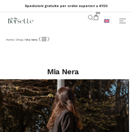
Spedizioni gratuite per ordini superiori a €150
(
0
)
Home
Shop
Mia Nera
/
/
Mia Nera