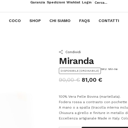
Garanzia
Spedizioni
Wishlist
Login
COCO
SHOP
CHI SIAMO
FAQS
CONTATTI
Condividi
Miranda
SKU: Mir-ne
DISPONIBILE (ORDINABILE)
90,00
€
81,00
€
100% Vera Pelle Bovina (martellata).
Fodera rossa a contrasto con pochette i
A mano o a spalla (tracolla interna inclu
Chiusura a girello e finiture in metallo d
Eccellenza artigianale Made in Italy. Co