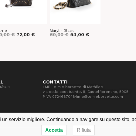
rrie
Marylin Black
0,00
€
72,00
€
60,00
€
54,00
€
AL
CONTATTI
agram
LMB Le mie borsette di Mathilde
via della costituente, 9, Castelfiorentino, 50051
P.IVA 07246870484
info@lemieborsette.com
i un servizio migliore. Continuando a navigare su questo sito, acce
Accetta
Rifiuta