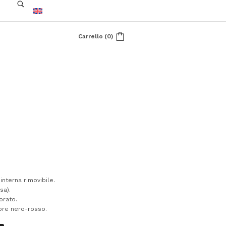
Carrello
(
0
)
nterna rimovibile.
sa).
orato.
lore nero-rosso.