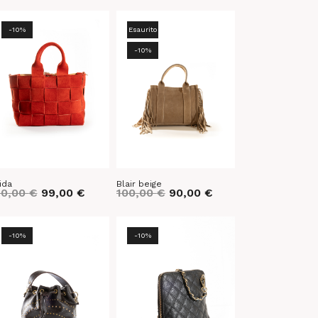
-10%
Esaurito
-10%
ida
Blair beige
10,00
€
99,00
€
100,00
€
90,00
€
-10%
-10%