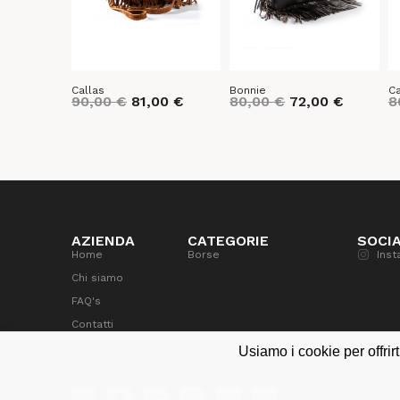
Callas
Bonnie
Ca
90,00
€
81,00
€
80,00
€
72,00
€
8
AZIENDA
CATEGORIE
SOCI
Home
Borse
Inst
Chi siamo
FAQ's
Contatti
Usiamo i cookie per offrirt