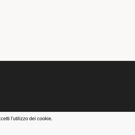
tti l'utilizzo dei cookie.
© Copyright, Le mie borsette 2026. Tutti i diritti riservati.