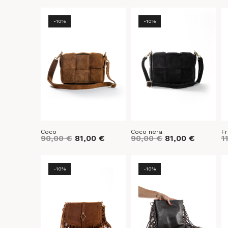
-10%
-10%
Coco
Coco nera
Fr
90,00
€
81,00
€
90,00
€
81,00
€
1
-10%
-10%