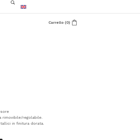
Carrello
(
0
)
rsore
a rimovibile/regolabile.
allici in finitura dorata.