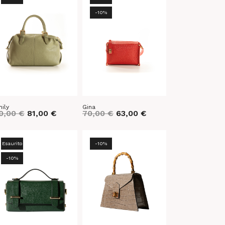
-10%
ily
Gina
0,00
€
81,00
€
70,00
€
63,00
€
Esaurito
-10%
-10%