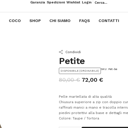
Garanzia
Spedizioni
Wishlist
Login
COCO
SHOP
CHI SIAMO
FAQS
CONTATTI
Condividi
Petite
SKU: Pet-be
DISPONIBILE (ORDINABILE)
80,00
€
72,00
€
Pelle martellata di alta qualità
Chiusura superiore a zip con doppio cu
raffinati manici a mano e tracolla intern
piedini protettivi alla base e dettagli met
Colore: Taupe / Tortora