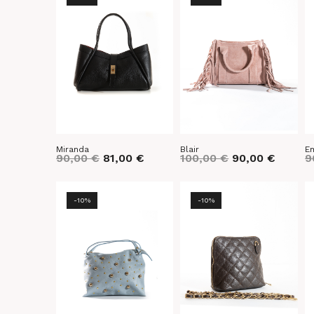
Miranda
Blair
Em
90,00
€
81,00
€
100,00
€
90,00
€
9
-10%
-10%